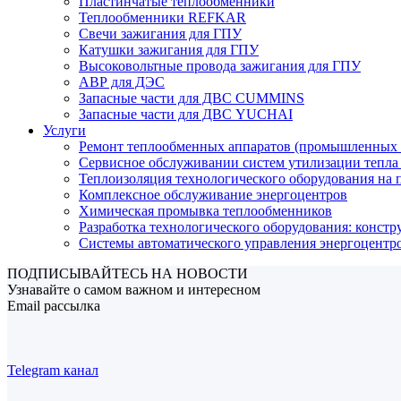
Пластинчатые теплообменники
Теплообменники REFKAR
Свечи зажигания для ГПУ
Катушки зажигания для ГПУ
Высоковольтные провода зажигания для ГПУ
АВР для ДЭС
Запасные части для ДВС CUMMINS
Запасные части для ДВС YUCHAI
Услуги
Ремонт теплообменных аппаратов (промышленных 
Сервисное обслуживании систем утилизации тепла
Теплоизоляция технологического оборудования на
Комплексное обслуживание энергоцентров
Химическая промывка теплообменников
Разработка технологического оборудования: констр
Системы автоматического управления энергоцент
ПОДПИСЫВАЙТЕСЬ НА НОВОСТИ
Узнавайте о самом важном и интересном
Email рассылка
Telegram канал