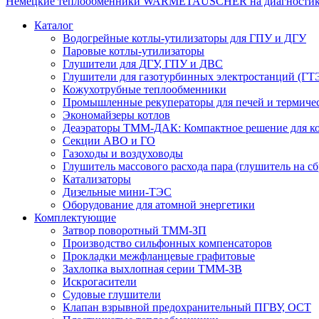
Немецкие теплообменники WARMETAUSCHER на диагности
Каталог
Водогрейные котлы-утилизаторы для ГПУ и ДГУ
Паровые котлы-утилизаторы
Глушители для ДГУ, ГПУ и ДВС
Глушители для газотурбинных электростанций (ГТ
Кожухотрубные теплообменники
Промышленные рекуператоры для печей и термиче
Экономайзеры котлов
Деаэраторы ТММ-ДАК: Компактное решение для ко
Секции АВО и ГО
Газоходы и воздуховоды
Глушитель массового расхода пара (глушитель на сб
Катализаторы
Дизельные мини-ТЭС
Оборудование для атомной энергетики
Комплектующие
Затвор поворотный ТММ-ЗП
Производство сильфонных компенсаторов
Прокладки межфланцевые графитовые
Захлопка выхлопная серии ТММ-ЗВ
Искрогасители
Судовые глушители
Клапан взрывной предохранительный ПГВУ, ОСТ