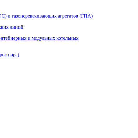
ЭС) и газоперекачивающих агрегатов (ГПА)
ских линий
нтейнерных и модульных котельных
рос пара)