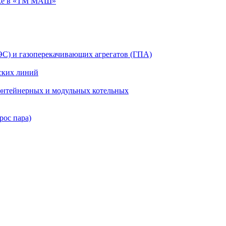
ке в «ТМ МАШ»
ЭС) и газоперекачивающих агрегатов (ГПА)
ских линий
нтейнерных и модульных котельных
рос пара)