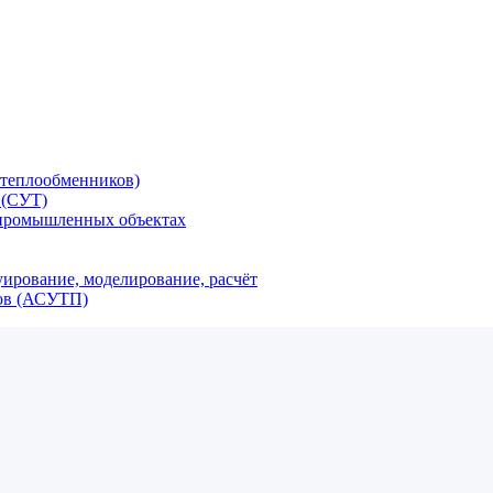
теплообменников)
 (СУТ)
 промышленных объектах
уирование, моделирование, расчёт
ров (АСУТП)