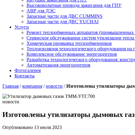
Высоковольтные провода зажигания для ГПУ
АВР для ДЭС
Запасные части для ДВС CUMMINS
Запасные части для ДВС YUCHAI
Услуги
Ремонт теплообменных аппаратов (промышленных 
Сервисное обслуживании систем утилизации тепла
Химическая промывка теплообменников
Теплоизоляция технологического оборудования на
Комплексное обслуживание энергоцентров
Разработка технологического оборудования: констр
Автоматизация энергоцентров
Фотогалерея
Контакты
Главная
/
компания
/
новости
/
Изготовлены утилизаторы ды
новости
Изготовлены утилизаторы дымовых га
Опубликовано 13 июля 2023