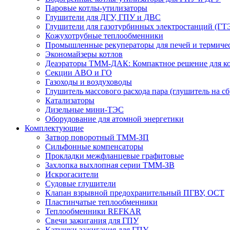
Паровые котлы-утилизаторы
Глушители для ДГУ, ГПУ и ДВС
Глушители для газотурбинных электростанций (ГТ
Кожухотрубные теплообменники
Промышленные рекуператоры для печей и термиче
Экономайзеры котлов
Деаэраторы ТММ-ДАК: Компактное решение для ко
Секции АВО и ГО
Газоходы и воздуховоды
Глушитель массового расхода пара (глушитель на сб
Катализаторы
Дизельные мини-ТЭС
Оборудование для атомной энергетики
Комплектующие
Затвор поворотный ТММ-ЗП
Сильфонные компенсаторы
Прокладки межфланцевые графитовые
Захлопка выхлопная серии ТММ-ЗВ
Искрогасители
Судовые глушители
Клапан взрывной предохранительный ПГВУ, ОСТ
Пластинчатые теплообменники
Теплообменники REFKAR
Свечи зажигания для ГПУ
Катушки зажигания для ГПУ