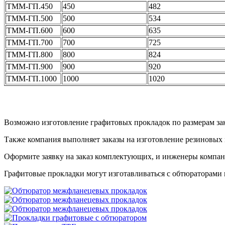
ТММ-ГП.450
450
482
ТММ-ГП.500
500
534
ТММ-ГП.600
600
635
ТММ-ГП.700
700
725
ТММ-ГП.800
800
824
ТММ-ГП.900
900
920
ТММ-ГП.1000
1000
1020
Возможно изготовление графитовых прокладок по размерам зак
Также компания выполняет заказы на изготовление резиновых
Оформите заявку на заказ комплектующих, и инженеры компа
Графитовые прокладки могут изготавливаться с обтюраторами