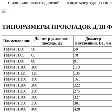
для фланцевых соединений в высокотемпературных сист
ТИПОРАЗМЕРЫ ПРОКЛАДОК ДЛЯ 
Диаметр условного
Диаметр
Наименование
прохода, Ду
внутренний, D1, мм
ТММ-ГП.50
50
59
ТММ-ГП.65
65
78
ТММ-ГП.80
80
91
ТММ-ГП.100
100
110
ТММ-ГП.125
125
135
ТММ-ГП.150
150
161
ТММ-ГП.200
200
222
ТММ-ГП.250
250
275
ТММ-ГП.300
300
327
ТММ-ГП.350
350
381
ТММ-ГП.400
400
428