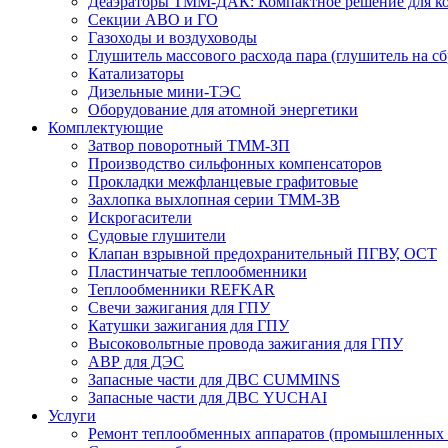
Деаэраторы ТММ-ДАК: Компактное решение для ко
Секции АВО и ГО
Газоходы и воздуховоды
Глушитель массового расхода пара (глушитель на сб
Катализаторы
Дизельные мини-ТЭС
Оборудование для атомной энергетики
Комплектующие
Затвор поворотный ТММ-ЗП
Производство сильфонных компенсаторов
Прокладки межфланцевые графитовые
Захлопка выхлопная серии ТММ-ЗВ
Искрогасители
Судовые глушители
Клапан взрывной предохранительный ПГВУ, ОСТ
Пластинчатые теплообменники
Теплообменники REFKAR
Свечи зажигания для ГПУ
Катушки зажигания для ГПУ
Высоковольтные провода зажигания для ГПУ
АВР для ДЭС
Запасные части для ДВС CUMMINS
Запасные части для ДВС YUCHAI
Услуги
Ремонт теплообменных аппаратов (промышленных 