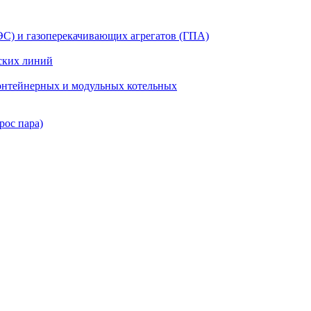
ЭС) и газоперекачивающих агрегатов (ГПА)
ских линий
нтейнерных и модульных котельных
рос пара)