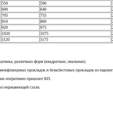
550
590
600
640
705
755
810
860
920
975
1020
1075
1120
1175
азчика, различных форм (квадратные, овальные).
 межфланцевых прокладок и безасбестовых прокладок из паронит
нии оперативно пришлют КП.
 из нержавеющей стали.