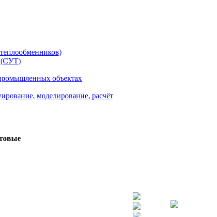
теплообменников)
 (СУТ)
 промышленных объектах
уирование, моделирование, расчёт
товые