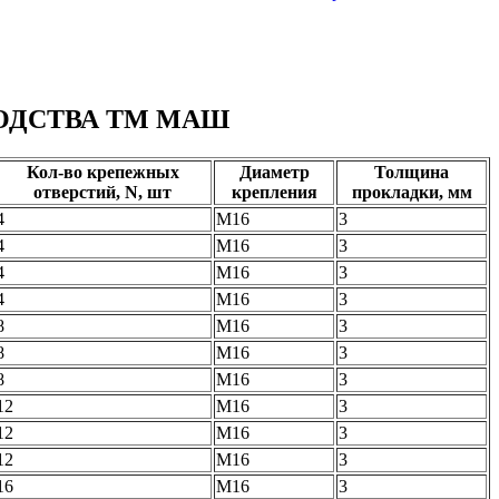
ОДСТВА ТМ МАШ
Кол-во крепежных
Диаметр
Толщина
отверстий, N, шт
крепления
прокладки, мм
4
М16
3
4
М16
3
4
М16
3
4
М16
3
8
М16
3
8
М16
3
8
М16
3
12
М16
3
12
М16
3
12
М16
3
16
М16
3