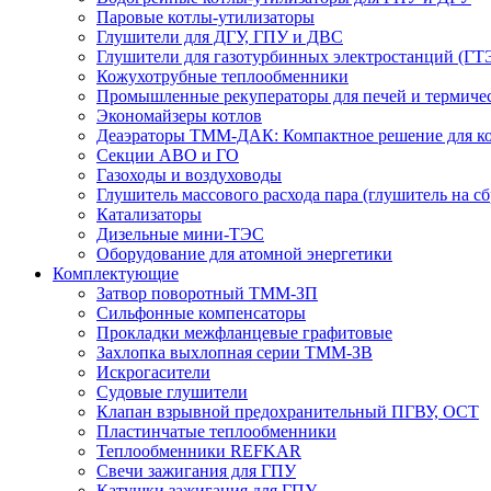
Паровые котлы-утилизаторы
Глушители для ДГУ, ГПУ и ДВС
Глушители для газотурбинных электростанций (ГТ
Кожухотрубные теплообменники
Промышленные рекуператоры для печей и термиче
Экономайзеры котлов
Деаэраторы ТММ-ДАК: Компактное решение для ко
Секции АВО и ГО
Газоходы и воздуховоды
Глушитель массового расхода пара (глушитель на сб
Катализаторы
Дизельные мини-ТЭС
Оборудование для атомной энергетики
Комплектующие
Затвор поворотный ТММ-ЗП
Сильфонные компенсаторы
Прокладки межфланцевые графитовые
Захлопка выхлопная серии ТММ-ЗВ
Искрогасители
Судовые глушители
Клапан взрывной предохранительный ПГВУ, ОСТ
Пластинчатые теплообменники
Теплообменники REFKAR
Свечи зажигания для ГПУ
Катушки зажигания для ГПУ