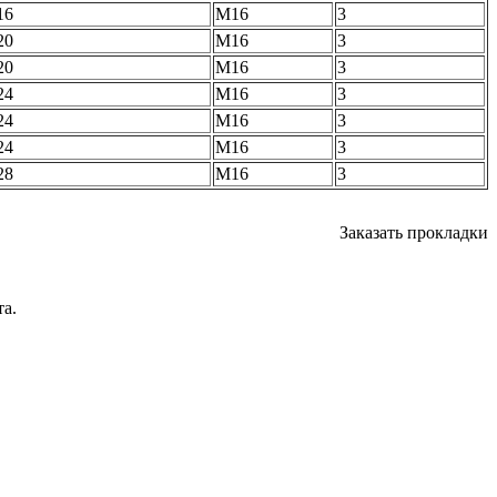
16
М16
3
20
М16
3
20
М16
3
24
М16
3
24
М16
3
24
М16
3
28
М16
3
Заказать прокладки
а.