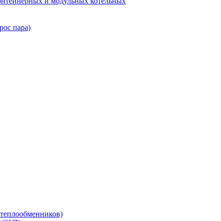
нтейнерных и модульных котельных
рос пара)
теплообменников)