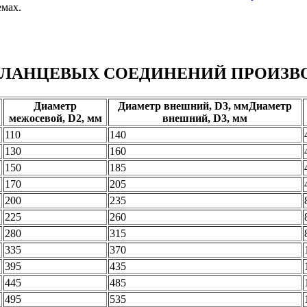
емах.
ФЛАНЦЕВЫХ СОЕДИНЕНИЙ ПРОИЗВ
Диаметр
Диаметр внешний, D3, ммДиаметр
межосевой, D2, мм
внешний, D3, мм
110
140
130
160
150
185
170
205
200
235
225
260
280
315
335
370
395
435
445
485
495
535