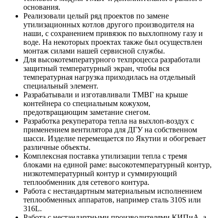
основания.
Реализовали целый ряд проектов по замене
утилизационных котлов другого производителя на
наши, с сохранением привязок по выхлопному газу и
воде. На некоторых проектах также был осуществлен
монтаж силами нашей сервисной службы.
Для высокотемпературного техпроцесса разработали
защитный температурный экран, чтобы вся
температурная нагрузка приходилась на отдельный
специальный элемент.
Разрабатывали и изготавливали ТМВГ на крыше
контейнера со специальным кожухом,
предотвращающим заметание снегом.
Разработка рекуператора тепла на выхлоп-воздух с
применением вентилятора для ДГУ на собственном
шасси. Изделие перемещается по Якутии и обогревает
различные объекты.
Комплексная поставка утилизации тепла с тремя
блоками на единой раме: высокотемпературный контур,
низкотемпературный контур и суммирующий
теплообменник для сетевого контура.
Работа с нестандартным материальным исполнением
теплообменных аппаратов, например сталь 310S или
316L.
Работа с нестандартными производителями КИПиА, а