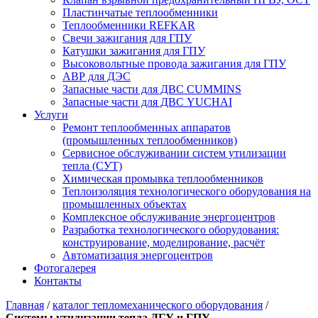
Пластинчатые теплообменники
Теплообменники REFKAR
Свечи зажигания для ГПУ
Катушки зажигания для ГПУ
Высоковольтные провода зажигания для ГПУ
АВР для ДЭС
Запасные части для ДВС CUMMINS
Запасные части для ДВС YUCHAI
Услуги
Ремонт теплообменных аппаратов
(промышленных теплообменников)
Сервисное обслуживании систем утилизации
тепла (СУТ)
Химическая промывка теплообменников
Теплоизоляция технологического оборудования на
промышленных объектах
Комплексное обслуживание энергоцентров
Разработка технологического оборудования:
конструирование, моделирование, расчёт
Автоматизация энергоцентров
Фотогалерея
Контакты
Главная
/
каталог тепломеханического оборудования
/
Системы утилизации тепла ДГУ и ГПУ