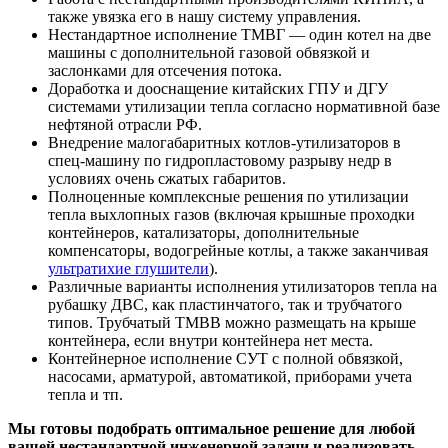
также увязка его в нашу систему управления.
Нестандартное исполнение ТМВГ — один котел на две
машины с дополнительной газовой обвязкой и
заслонками для отсечения потока.
Доработка и дооснащение китайских ГПУ и ДГУ
системами утилизации тепла согласно нормативной базе
нефтяной отрасли РФ.
Внедрение малогабаритных котлов-утилизаторов в
спец-машину по гидропластовому разрыву недр в
условиях очень сжатых габаритов.
Полноценные комплексные решения по утилизации
тепла выхлопных газов (включая крышные проходки
контейнеров, катализаторы, дополнительные
компенсаторы, водогрейные котлы, а также заканчивая
ультратихие глушители
).
Различные варианты исполнения утилизаторов тепла на
рубашку ДВС, как пластинчатого, так и трубчатого
типов. Трубчатый ТМВВ можно размещать на крыше
контейнера, если внутри контейнера нет места.
Контейнерное исполнение СУТ с полной обвязкой,
насосами, арматурой, автоматикой, приборами учета
тепла и тп.
Мы готовы подобрать оптимальное решение для любой
вашей нестандартной инженерной задачи и реализовать