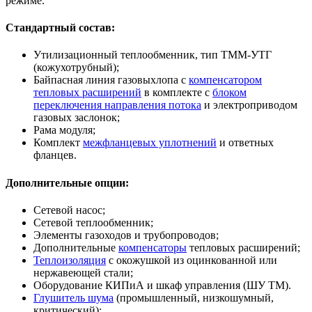
режиме.
Стандартный состав:
Утилизационный теплообменник, тип ТММ-УТГ
(кожухотрубный);
Байпасная линия газовыхлопа с
компенсатором
тепловых расширений
в комплекте с
блоком
переключения направления потока
и электроприводом
газовых заслонок;
Рама модуля;
Комплект
межфланцевых уплотнений
и ответных
фланцев.
Дополнительные опции:
Сетевой насос;
Сетевой теплообменник;
Элементы газоходов и трубопроводов;
Дополнительные
компенсаторы
тепловых расширений;
Теплоизоляция
с окожушкой из оцинкованной или
нержавеющей стали;
Оборудование КИПиА и шкаф управления (ШУ ТМ).
Глушитель шума
(промышленный, низкошумный,
критический);