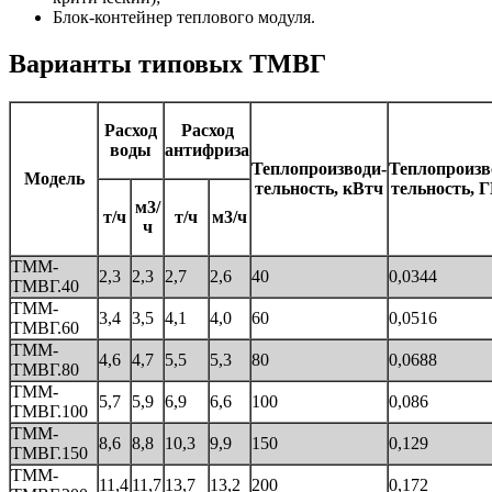
Блок-контейнер теплового модуля.
Варианты типовых ТМВГ
Расход
Расход
воды
антифриза
Теплопроизводи-
Теплопроизв
Модель
тельность, кВтч
тельность, 
м3/
т/ч
т/ч
м3/ч
ч
ТММ-
2,3
2,3
2,7
2,6
40
0,0344
ТМВГ.40
ТММ-
3,4
3,5
4,1
4,0
60
0,0516
ТМВГ.60
ТММ-
4,6
4,7
5,5
5,3
80
0,0688
ТМВГ.80
ТММ-
5,7
5,9
6,9
6,6
100
0,086
ТМВГ.100
ТММ-
8,6
8,8
10,3
9,9
150
0,129
ТМВГ.150
ТММ-
11,4
11,7
13,7
13,2
200
0,172