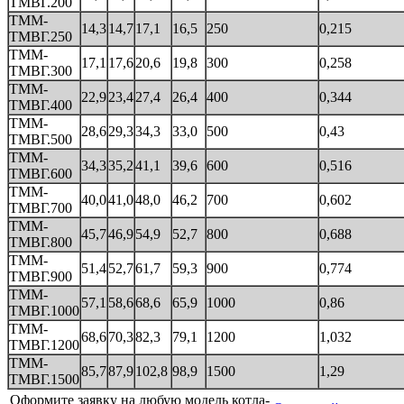
ТМВГ.200
ТММ-
14,3
14,7
17,1
16,5
250
0,215
ТМВГ.250
ТММ-
17,1
17,6
20,6
19,8
300
0,258
ТМВГ.300
ТММ-
22,9
23,4
27,4
26,4
400
0,344
ТМВГ.400
ТММ-
28,6
29,3
34,3
33,0
500
0,43
ТМВГ.500
ТММ-
34,3
35,2
41,1
39,6
600
0,516
ТМВГ.600
ТММ-
40,0
41,0
48,0
46,2
700
0,602
ТМВГ.700
ТММ-
45,7
46,9
54,9
52,7
800
0,688
ТМВГ.800
ТММ-
51,4
52,7
61,7
59,3
900
0,774
ТМВГ.900
ТММ-
57,1
58,6
68,6
65,9
1000
0,86
ТМВГ.1000
ТММ-
68,6
70,3
82,3
79,1
1200
1,032
ТМВГ.1200
ТММ-
85,7
87,9
102,8
98,9
1500
1,29
ТМВГ.1500
Оформите заявку на любую модель котла-