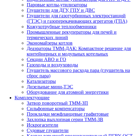
Паровые котлы-утилизаторы
Глушители для ДГУ, ГПУ и ДВС
Глушители для газотурбинных электростанций
(ГТЭС) и газоперекачивающих агрегатов (ГПА)
Кожухотрубные теплообменники
Промышленные рекуператоры для печей и
термических линий
Экономайзеры котлов
Деаэраторы ТММ-ДАК: Компактное решение для
контейнерных и модульных котельных
Секции АВО и ГО
Газоходы и воздуховоды
Глушитель массового расхода пара (глушитель на
сброс пара)
Катализаторы
Дизельные мини-ТЭС
Оборудование для атомной энергетики
Комплектующие
Затвор поворотный ТММ-ЗП
Сильфонные компенсаторы
Прокладки межфланцевые графитовые
Захлопка выхлопная серии ТММ-ЗВ
Искрогасители
Судовые глушители
Клапан взрывной предохранительный ПГВУ, ОСТ