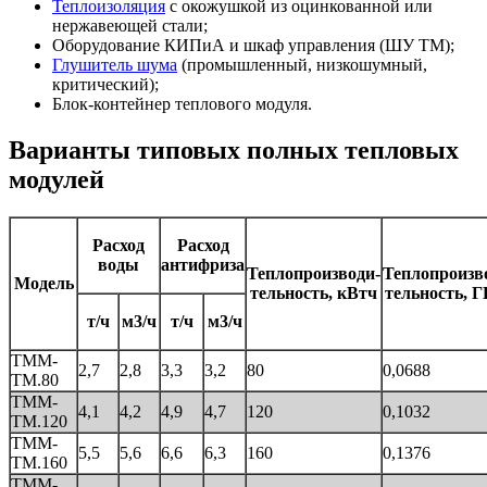
Теплоизоляция
с окожушкой из оцинкованной или
нержавеющей стали;
Оборудование КИПиА и шкаф управления (ШУ ТМ);
Глушитель шума
(промышленный, низкошумный,
критический);
Блок-контейнер теплового модуля.
Варианты типовых полных тепловых
модулей
Расход
Расход
воды
антифриза
Теплопроизводи-
Теплопроизв
Модель
тельность, кВтч
тельность, 
т/ч
м3/ч
т/ч
м3/ч
ТММ-
2,7
2,8
3,3
3,2
80
0,0688
ТМ.80
ТММ-
4,1
4,2
4,9
4,7
120
0,1032
ТМ.120
ТММ-
5,5
5,6
6,6
6,3
160
0,1376
ТМ.160
ТММ-