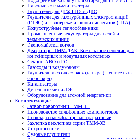
Водогрейные котлы-утилизаторы для ГПУ и ДГУ
Паровые котлы-утилизаторы
Глушители для ДГУ, ГПУ и ДВС
Глушители для газотурбинных электростанций
(ГТЭС) и газоперекачивающих агрегатов (ГПА)
Кожухотрубные теплообменники
Промышленные рекуператоры для печей и
термических линий
Экономайзеры котлов
Деаэраторы ТММ-ДАК: Компактное решение для
контейнерных и модульных котельных
Секции АВО и ГО
Газоходы и воздуховоды
Глушитель массового расхода пара (глушитель на
сброс пара)
Катализаторы
Дизельные мини-ТЭС
Оборудование для атомной энергетики
Комплектующие
Затвор поворотный ТММ-ЗП
Производство сильфонных компенсаторов
Прокладки межфланцевые графитовые
Захлопка выхлопная серии ТММ-ЗВ
Искрогасители
Судовые глушители