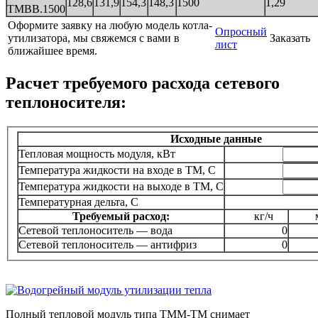
128,6
131,9
154,3
148,3
1500
1,29
ТМВВ.1500
Оформите заявку на любую модель котла-
Опросный
утилизатора, мы свяжемся с вами в
Заказать
лист
ближайшее время.
Расчет требуемого расхода сетевого
теплоносителя:
Исходные данные
Тепловая мощность модуля, кВт
Температура жидкости на входе в ТМ, C
Температура жидкости на выходе в ТМ, C
Температурная дельта, С
Требуемый расход:
кг/ч
Сетевой теплоноситель — вода
0
Сетевой теплоноситель — антифриз
0
Полный тепловой модуль типа ТММ-ТМ снимает