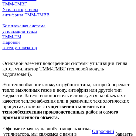
ТММ-ТМВГ
Утилизатор тепла
антифриза ТММ-ТМВВ
Комплексная система
утилизации тепла
ТММ-ТМ
Паровой
котел-утилизатор
Основной элемент водогрейной системы утилизации тепла –
котел утилизатор ТММ-ТМВГ (тепловой модуль
водогазовый).
Это теплообменник кожухотрубного типа, который передает
тепло выхлопных газов в воду, антифриз или другой тип
жидкости. Затем теплоноситель используется на объектах в
качестве теплоснабжения или в различных технологических
процессах, позволяя
существенно экономить на
теплообеспечении производственных работ и самого
промышленного объекта.
Оформите заявку на любую модель котла-
Опросный
утилизатора, мы свяжемся с вами в
Заказать