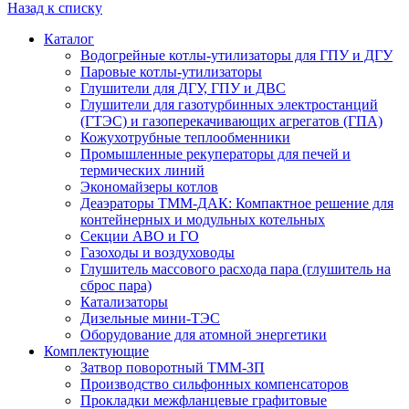
Назад к списку
Каталог
Водогрейные котлы-утилизаторы для ГПУ и ДГУ
Паровые котлы-утилизаторы
Глушители для ДГУ, ГПУ и ДВС
Глушители для газотурбинных электростанций
(ГТЭС) и газоперекачивающих агрегатов (ГПА)
Кожухотрубные теплообменники
Промышленные рекуператоры для печей и
термических линий
Экономайзеры котлов
Деаэраторы ТММ-ДАК: Компактное решение для
контейнерных и модульных котельных
Секции АВО и ГО
Газоходы и воздуховоды
Глушитель массового расхода пара (глушитель на
сброс пара)
Катализаторы
Дизельные мини-ТЭС
Оборудование для атомной энергетики
Комплектующие
Затвор поворотный ТММ-ЗП
Производство сильфонных компенсаторов
Прокладки межфланцевые графитовые