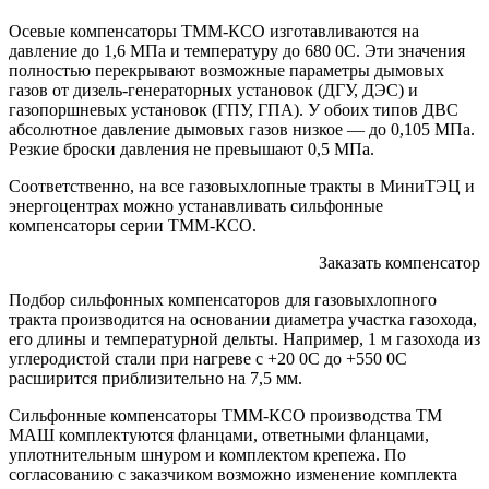
Осевые компенсаторы ТММ-КСО изготавливаются на
давление до 1,6 МПа и температуру до 680 0С. Эти значения
полностью перекрывают возможные параметры дымовых
газов от дизель-генераторных установок (ДГУ, ДЭС) и
газопоршневых установок (ГПУ, ГПА). У обоих типов ДВС
абсолютное давление дымовых газов низкое — до 0,105 МПа.
Резкие броски давления не превышают 0,5 МПа.
Соответственно, на все газовыхлопные тракты в МиниТЭЦ и
энергоцентрах можно устанавливать сильфонные
компенсаторы серии ТММ-КСО.
Заказать компенсатор
Подбор сильфонных компенсаторов для газовыхлопного
тракта производится на основании диаметра участка газохода,
его длины и температурной дельты. Например, 1 м газохода из
углеродистой стали при нагреве с +20 0С до +550 0С
расширится приблизительно на 7,5 мм.
Сильфонные компенсаторы ТММ-КСО производства ТМ
МАШ комплектуются фланцами, ответными фланцами,
уплотнительным шнуром и комплектом крепежа. По
согласованию с заказчиком возможно изменение комплекта