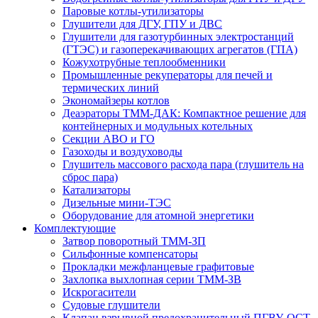
Паровые котлы-утилизаторы
Глушители для ДГУ, ГПУ и ДВС
Глушители для газотурбинных электростанций
(ГТЭС) и газоперекачивающих агрегатов (ГПА)
Кожухотрубные теплообменники
Промышленные рекуператоры для печей и
термических линий
Экономайзеры котлов
Деаэраторы ТММ-ДАК: Компактное решение для
контейнерных и модульных котельных
Секции АВО и ГО
Газоходы и воздуховоды
Глушитель массового расхода пара (глушитель на
сброс пара)
Катализаторы
Дизельные мини-ТЭС
Оборудование для атомной энергетики
Комплектующие
Затвор поворотный ТММ-ЗП
Сильфонные компенсаторы
Прокладки межфланцевые графитовые
Захлопка выхлопная серии ТММ-ЗВ
Искрогасители
Судовые глушители
Клапан взрывной предохранительный ПГВУ, ОСТ