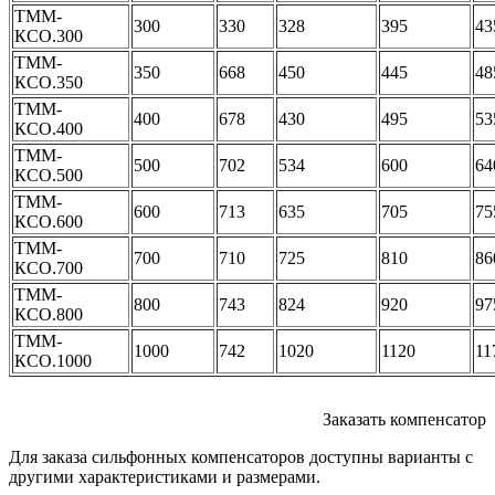
ТММ-
300
330
328
395
43
КСО.300
ТММ-
350
668
450
445
48
КСО.350
ТММ-
400
678
430
495
53
КСО.400
ТММ-
500
702
534
600
64
КСО.500
ТММ-
600
713
635
705
75
КСО.600
ТММ-
700
710
725
810
86
КСО.700
ТММ-
800
743
824
920
97
КСО.800
ТММ-
1000
742
1020
1120
11
КСО.1000
Заказать компенсатор
Для заказа сильфонных компенсаторов доступны варианты с
другими характеристиками и размерами.