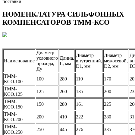
поставки.
НОМЕНКЛАТУРА СИЛЬФОННЫХ
КОМПЕНСАТОРОВ ТММ-КСО
Диаметр
Диаметр
Диаметр
Ди
условного
Длина,
Наименование
внутренний,
межосевой,
вн
прохода,
L, мм
D1, мм
D2, мм
D3
Ду
ТММ-
100
280
110
170
20
КСО.100
ТММ-
125
260
135
200
23
КСО.125
ТММ-
150
280
161
225
26
КСО.150
ТММ-
200
410
222
280
31
КСО.200
ТММ-
250
445
276
335
37
КСО.250