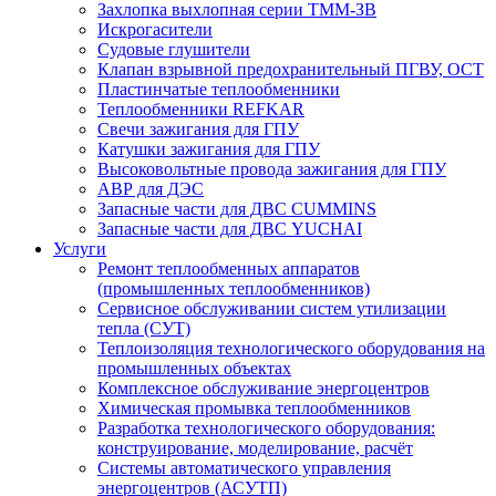
Захлопка выхлопная серии ТММ-ЗВ
Искрогасители
Судовые глушители
Клапан взрывной предохранительный ПГВУ, ОСТ
Пластинчатые теплообменники
Теплообменники REFKAR
Свечи зажигания для ГПУ
Катушки зажигания для ГПУ
Высоковольтные провода зажигания для ГПУ
АВР для ДЭС
Запасные части для ДВС CUMMINS
Запасные части для ДВС YUCHAI
Услуги
Ремонт теплообменных аппаратов
(промышленных теплообменников)
Сервисное обслуживании систем утилизации
тепла (СУТ)
Теплоизоляция технологического оборудования на
промышленных объектах
Комплексное обслуживание энергоцентров
Химическая промывка теплообменников
Разработка технологического оборудования:
конструирование, моделирование, расчёт
Системы автоматического управления
энергоцентров (АСУТП)