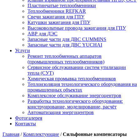
Пластинчатые теплообменники
Теплообменники REFKAR
Свечи зажигания для ГПУ
Катушки зажигания для ГПУ
Высоковольтные провода зажигания для ГПУ
АВР для ДЭС
Запасные части для ДВС CUMMINS
Запасные части для ДВС YUCHAI
Услуги
Ремонт теплообменных аппаратов
(промышленных теплообменников)
Сервисное обслуживании систем утилизации
тепла (СУТ)
Химическая промывка теплообменников
Теплоизоляция технологического оборудования на
промышленных объектах
Комплексное обслуживание энергоцентров
Разработка технологического оборудования:
конструирование, моделирование, расчёт
Автоматизация энергоцентров
Фотогалерея
Контакты
Главная
/
Комплектующие
/
Сильфонные компенсаторы