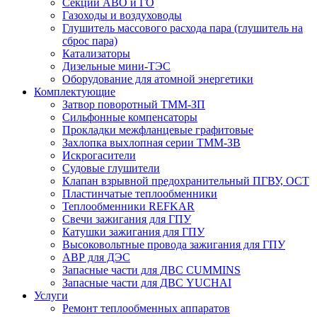
Секции АВО и ГО
Газоходы и воздуховоды
Глушитель массового расхода пара (глушитель на
сброс пара)
Катализаторы
Дизельные мини-ТЭС
Оборудование для атомной энергетики
Комплектующие
Затвор поворотный ТММ-ЗП
Сильфонные компенсаторы
Прокладки межфланцевые графитовые
Захлопка выхлопная серии ТММ-ЗВ
Искрогасители
Судовые глушители
Клапан взрывной предохранительный ПГВУ, ОСТ
Пластинчатые теплообменники
Теплообменники REFKAR
Свечи зажигания для ГПУ
Катушки зажигания для ГПУ
Высоковольтные провода зажигания для ГПУ
АВР для ДЭС
Запасные части для ДВС CUMMINS
Запасные части для ДВС YUCHAI
Услуги
Ремонт теплообменных аппаратов