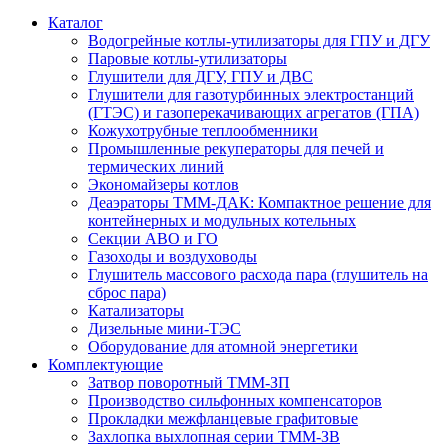
Каталог
Водогрейные котлы-утилизаторы для ГПУ и ДГУ
Паровые котлы-утилизаторы
Глушители для ДГУ, ГПУ и ДВС
Глушители для газотурбинных электростанций
(ГТЭС) и газоперекачивающих агрегатов (ГПА)
Кожухотрубные теплообменники
Промышленные рекуператоры для печей и
термических линий
Экономайзеры котлов
Деаэраторы ТММ-ДАК: Компактное решение для
контейнерных и модульных котельных
Секции АВО и ГО
Газоходы и воздуховоды
Глушитель массового расхода пара (глушитель на
сброс пара)
Катализаторы
Дизельные мини-ТЭС
Оборудование для атомной энергетики
Комплектующие
Затвор поворотный ТММ-ЗП
Производство сильфонных компенсаторов
Прокладки межфланцевые графитовые
Захлопка выхлопная серии ТММ-ЗВ