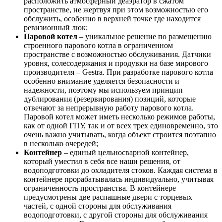
расположить атмосферный деаэратор в сжатом
пространстве, не жертвуя при этом возможностью его
обслужить, особенно в верхней точке где находится
ревизионный люк;
Паровой котел
– уникальное решение по размещению
строенного парового котла в ограниченном
пространстве с возможностью обслуживания. Датчики
уровня, солесодержания и продувки на базе мирового
производителя – Gestra. При разработке парового котла
особенно внимание уделяется безопасности и
надежности, поэтому мы используем принцип
дублирования (резервирования) позиций, которые
отвечают за непрерывную работу парового котла.
Паровой котел может иметь несколько режимов работы,
как от одной ГПУ, так и от всех трех единовременно, это
очень важно учитывать, когда объект строится поэтапно
в несколько очередей;
Контейнер
– единый цельносварной контейнер,
который уместил в себя все наши решения, от
водоподготовки до охладителя стоков. Каждая система в
контейнере прорабатывалась индивидуально, учитывая
ограниченность пространства. В контейнере
предусмотрены две распашные двери с торцевых
частей, с одной стороны для обслуживания
водоподготовки, с другой стороны для обслуживания