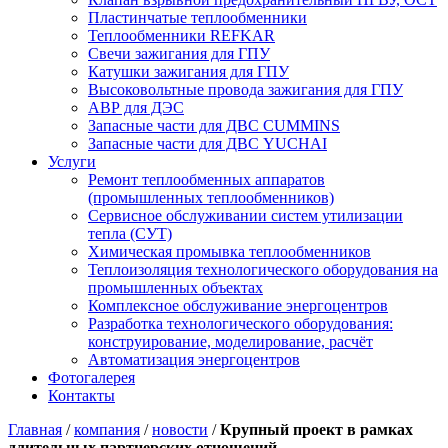
Пластинчатые теплообменники
Теплообменники REFKAR
Свечи зажигания для ГПУ
Катушки зажигания для ГПУ
Высоковольтные провода зажигания для ГПУ
АВР для ДЭС
Запасные части для ДВС CUMMINS
Запасные части для ДВС YUCHAI
Услуги
Ремонт теплообменных аппаратов
(промышленных теплообменников)
Сервисное обслуживании систем утилизации
тепла (СУТ)
Химическая промывка теплообменников
Теплоизоляция технологического оборудования на
промышленных объектах
Комплексное обслуживание энергоцентров
Разработка технологического оборудования:
конструирование, моделирование, расчёт
Автоматизация энергоцентров
Фотогалерея
Контакты
Главная
/
компания
/
новости
/
Крупный проект в рамках
длительных партнерских отношений