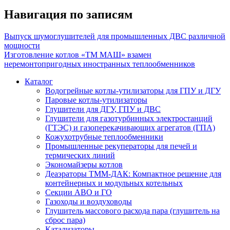
Навигация по записям
Выпуск шумоглушителей для промышленных ДВС различной
мощности
Изготовление котлов «ТМ МАШ» взамен
неремонтопригодных иностранных теплообменников
Каталог
Водогрейные котлы-утилизаторы для ГПУ и ДГУ
Паровые котлы-утилизаторы
Глушители для ДГУ, ГПУ и ДВС
Глушители для газотурбинных электростанций
(ГТЭС) и газоперекачивающих агрегатов (ГПА)
Кожухотрубные теплообменники
Промышленные рекуператоры для печей и
термических линий
Экономайзеры котлов
Деаэраторы ТММ-ДАК: Компактное решение для
контейнерных и модульных котельных
Секции АВО и ГО
Газоходы и воздуховоды
Глушитель массового расхода пара (глушитель на
сброс пара)
Катализаторы