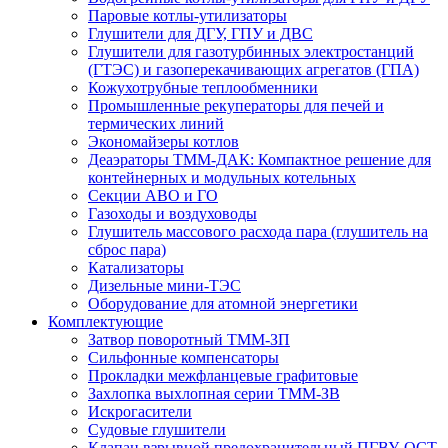
Паровые котлы-утилизаторы
Глушители для ДГУ, ГПУ и ДВС
Глушители для газотурбинных электростанций
(ГТЭС) и газоперекачивающих агрегатов (ГПА)
Кожухотрубные теплообменники
Промышленные рекуператоры для печей и
термических линий
Экономайзеры котлов
Деаэраторы ТММ-ДАК: Компактное решение для
контейнерных и модульных котельных
Секции АВО и ГО
Газоходы и воздуховоды
Глушитель массового расхода пара (глушитель на
сброс пара)
Катализаторы
Дизельные мини-ТЭС
Оборудование для атомной энергетики
Комплектующие
Затвор поворотный ТММ-ЗП
Сильфонные компенсаторы
Прокладки межфланцевые графитовые
Захлопка выхлопная серии ТММ-ЗВ
Искрогасители
Судовые глушители
Клапан взрывной предохранительный ПГВУ, ОСТ