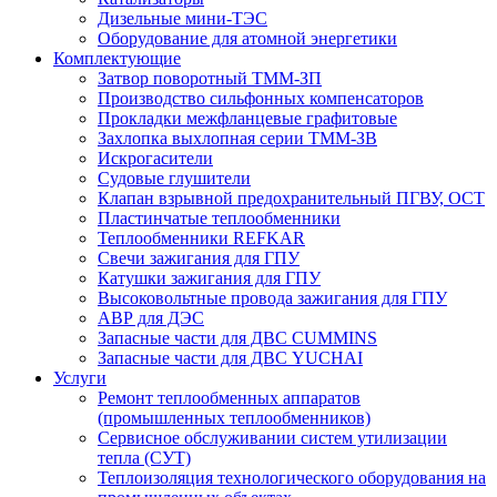
Дизельные мини-ТЭС
Оборудование для атомной энергетики
Комплектующие
Затвор поворотный ТММ-ЗП
Производство сильфонных компенсаторов
Прокладки межфланцевые графитовые
Захлопка выхлопная серии ТММ-ЗВ
Искрогасители
Судовые глушители
Клапан взрывной предохранительный ПГВУ, ОСТ
Пластинчатые теплообменники
Теплообменники REFKAR
Свечи зажигания для ГПУ
Катушки зажигания для ГПУ
Высоковольтные провода зажигания для ГПУ
АВР для ДЭС
Запасные части для ДВС CUMMINS
Запасные части для ДВС YUCHAI
Услуги
Ремонт теплообменных аппаратов
(промышленных теплообменников)
Сервисное обслуживании систем утилизации
тепла (СУТ)
Теплоизоляция технологического оборудования на