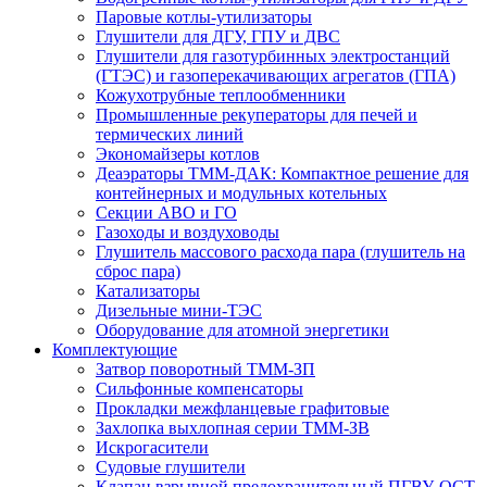
Паровые котлы-утилизаторы
Глушители для ДГУ, ГПУ и ДВС
Глушители для газотурбинных электростанций
(ГТЭС) и газоперекачивающих агрегатов (ГПА)
Кожухотрубные теплообменники
Промышленные рекуператоры для печей и
термических линий
Экономайзеры котлов
Деаэраторы ТММ-ДАК: Компактное решение для
контейнерных и модульных котельных
Секции АВО и ГО
Газоходы и воздуховоды
Глушитель массового расхода пара (глушитель на
сброс пара)
Катализаторы
Дизельные мини-ТЭС
Оборудование для атомной энергетики
Комплектующие
Затвор поворотный ТММ-ЗП
Сильфонные компенсаторы
Прокладки межфланцевые графитовые
Захлопка выхлопная серии ТММ-ЗВ
Искрогасители
Судовые глушители
Клапан взрывной предохранительный ПГВУ, ОСТ