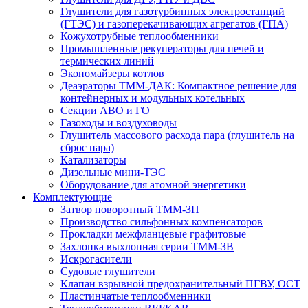
Глушители для газотурбинных электростанций
(ГТЭС) и газоперекачивающих агрегатов (ГПА)
Кожухотрубные теплообменники
Промышленные рекуператоры для печей и
термических линий
Экономайзеры котлов
Деаэраторы ТММ-ДАК: Компактное решение для
контейнерных и модульных котельных
Секции АВО и ГО
Газоходы и воздуховоды
Глушитель массового расхода пара (глушитель на
сброс пара)
Катализаторы
Дизельные мини-ТЭС
Оборудование для атомной энергетики
Комплектующие
Затвор поворотный ТММ-ЗП
Производство сильфонных компенсаторов
Прокладки межфланцевые графитовые
Захлопка выхлопная серии ТММ-ЗВ
Искрогасители
Судовые глушители
Клапан взрывной предохранительный ПГВУ, ОСТ
Пластинчатые теплообменники