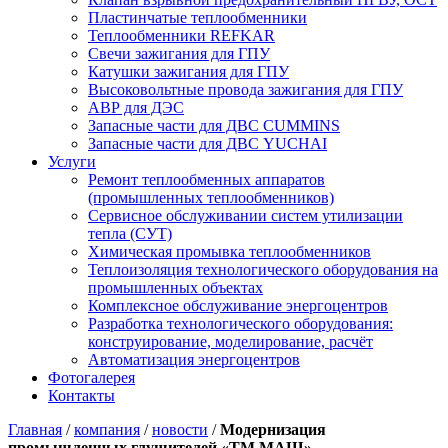
Пластинчатые теплообменники
Теплообменники REFKAR
Свечи зажигания для ГПУ
Катушки зажигания для ГПУ
Высоковольтные провода зажигания для ГПУ
АВР для ДЭС
Запасные части для ДВС CUMMINS
Запасные части для ДВС YUCHAI
Услуги
Ремонт теплообменных аппаратов
(промышленных теплообменников)
Сервисное обслуживании систем утилизации
тепла (СУТ)
Химическая промывка теплообменников
Теплоизоляция технологического оборудования на
промышленных объектах
Комплексное обслуживание энергоцентров
Разработка технологического оборудования:
конструирование, моделирование, расчёт
Автоматизация энергоцентров
Фотогалерея
Контакты
Главная
/
компания
/
новости
/
Модернизация
промышленных глушителей «ТМ МАШ»