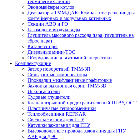
термических линий
Экономайзеры котлов
Деаэраторы ТММ-ДАК: Компактное решение для
контейнерных и модульных котельных
Секции АВО и ГО
Газоходы и воздуховоды
Глушитель массового расхода пара (глушитель на
сброс пара)
Катализаторы
Дизельные мини-ТЭС
Оборудование для атомной энергетики
Комплектующие
Затвор поворотный ТММ-ЗП
Сильфонные компенсаторы
Прокладки межфланцевые графитовые
Захлопка выхлопная серии ТММ-ЗВ
Искрогасители
Судовые глушители
Клапан взрывной предохранительный ПГВУ, ОСТ
Пластинчатые теплообменники
Теплообменники REFKAR
Свечи зажигания для ГПУ
Катушки зажигания для ГПУ
Высоковольтные провода зажигания для ГПУ
АВР для ДЭС