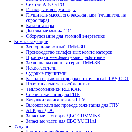
Секции АВО и ГО
Газоходы и воздуховоды
Глушитель массового расхода пара (глушитель на
сброс пара)
Катализаторы
Дизельные мини-ТЭС
Оборудование для атомной энергетики
Комплектующие
Затвор поворотный ТММ-ЗП
Производство сильфонных компенсаторов
Прокладки межфланцевые графитовые
Захлопка выхлопная серии ТММ-ЗВ
Искрогасители
Судовые глушители
Клапан взрывной предохранительный ПГВУ, ОСТ
Пластинчатые теплообменники
Теплообменники REFKAR
Свечи зажигания для ГПУ
Катушки зажигания для ГПУ
Высоковольтные провода зажигания для ГПУ
АВР для ДЭС
Запасные части для ДВС CUMMINS
Запасные части для ДВС YUCHAI
Услуги
Ремонт теплообменных аппаратов