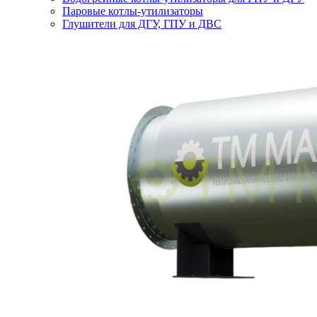
Паровые котлы-утилизаторы
Глушители для ДГУ, ГПУ и ДВС