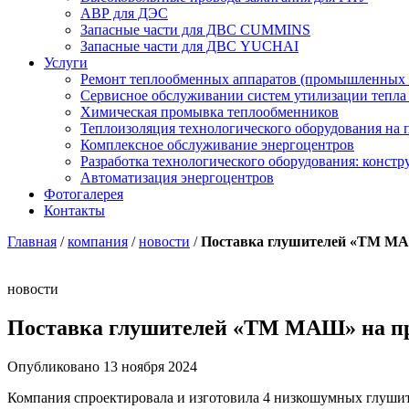
АВР для ДЭС
Запасные части для ДВС CUMMINS
Запасные части для ДВС YUCHAI
Услуги
Ремонт теплообменных аппаратов (промышленных 
Сервисное обслуживании систем утилизации тепла
Химическая промывка теплообменников
Теплоизоляция технологического оборудования на
Комплексное обслуживание энергоцентров
Разработка технологического оборудования: констр
Автоматизация энергоцентров
Фотогалерея
Контакты
Главная
/
компания
/
новости
/
Поставка глушителей «ТМ МА
новости
Поставка глушителей «ТМ МАШ» на п
Опубликовано 13 ноября 2024
Компания спроектировала и изготовила 4 низкошумных глушит