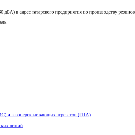
0 дБА) в адрес татарского предприятия по производству резино
аль.
ЭС) и газоперекачивающих агрегатов (ГПА)
ских линий