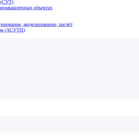
 (СУТ)
 промышленных объектах
уирование, моделирование, расчёт
ров (АСУТП)