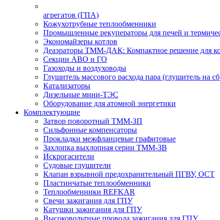
агрегатов (ГПА)
Кожухотрубные теплообменники
Промышленные рекуператоры для печей и термиче
Экономайзеры котлов
Деаэраторы ТММ-ДАК: Компактное решение для ко
Секции АВО и ГО
Газоходы и воздуховоды
Глушитель массового расхода пара (глушитель на сб
Катализаторы
Дизельные мини-ТЭС
Оборудование для атомной энергетики
Комплектующие
Затвор поворотный ТММ-ЗП
Сильфонные компенсаторы
Прокладки межфланцевые графитовые
Захлопка выхлопная серии ТММ-ЗВ
Искрогасители
Судовые глушители
Клапан взрывной предохранительный ПГВУ, ОСТ
Пластинчатые теплообменники
Теплообменники REFKAR
Свечи зажигания для ГПУ
Катушки зажигания для ГПУ
Высоковольтные провода зажигания для ГПУ