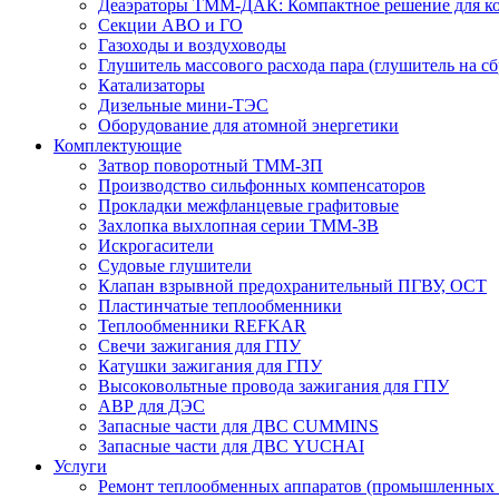
Деаэраторы ТММ-ДАК: Компактное решение для ко
Секции АВО и ГО
Газоходы и воздуховоды
Глушитель массового расхода пара (глушитель на сб
Катализаторы
Дизельные мини-ТЭС
Оборудование для атомной энергетики
Комплектующие
Затвор поворотный ТММ-ЗП
Производство сильфонных компенсаторов
Прокладки межфланцевые графитовые
Захлопка выхлопная серии ТММ-ЗВ
Искрогасители
Судовые глушители
Клапан взрывной предохранительный ПГВУ, ОСТ
Пластинчатые теплообменники
Теплообменники REFKAR
Свечи зажигания для ГПУ
Катушки зажигания для ГПУ
Высоковольтные провода зажигания для ГПУ
АВР для ДЭС
Запасные части для ДВС CUMMINS
Запасные части для ДВС YUCHAI
Услуги
Ремонт теплообменных аппаратов (промышленных 