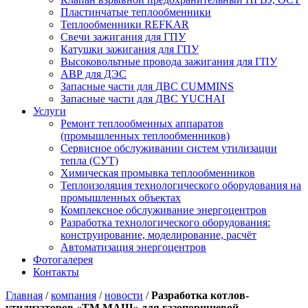
Пластинчатые теплообменники
Теплообменники REFKAR
Свечи зажигания для ГПУ
Катушки зажигания для ГПУ
Высоковольтные провода зажигания для ГПУ
АВР для ДЭС
Запасные части для ДВС CUMMINS
Запасные части для ДВС YUCHAI
Услуги
Ремонт теплообменных аппаратов
(промышленных теплообменников)
Сервисное обслуживании систем утилизации
тепла (СУТ)
Химическая промывка теплообменников
Теплоизоляция технологического оборудования на
промышленных объектах
Комплексное обслуживание энергоцентров
Разработка технологического оборудования:
конструирование, моделирование, расчёт
Автоматизация энергоцентров
Фотогалерея
Контакты
Главная
/
компания
/
новости
/
Разработка котлов-
утилизаторов «ТМ МАШ» для газопоршневой