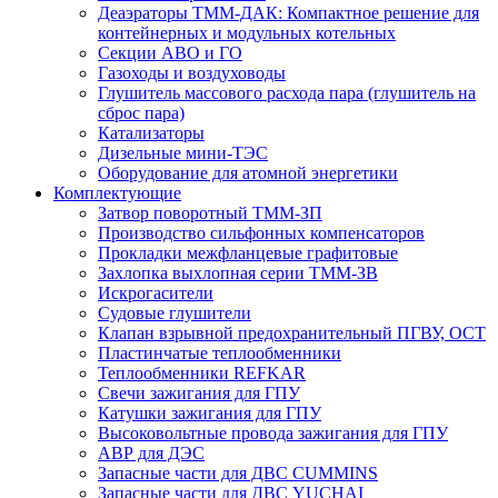
Деаэраторы ТММ-ДАК: Компактное решение для
контейнерных и модульных котельных
Секции АВО и ГО
Газоходы и воздуховоды
Глушитель массового расхода пара (глушитель на
сброс пара)
Катализаторы
Дизельные мини-ТЭС
Оборудование для атомной энергетики
Комплектующие
Затвор поворотный ТММ-ЗП
Производство сильфонных компенсаторов
Прокладки межфланцевые графитовые
Захлопка выхлопная серии ТММ-ЗВ
Искрогасители
Судовые глушители
Клапан взрывной предохранительный ПГВУ, ОСТ
Пластинчатые теплообменники
Теплообменники REFKAR
Свечи зажигания для ГПУ
Катушки зажигания для ГПУ
Высоковольтные провода зажигания для ГПУ
АВР для ДЭС
Запасные части для ДВС CUMMINS
Запасные части для ДВС YUCHAI