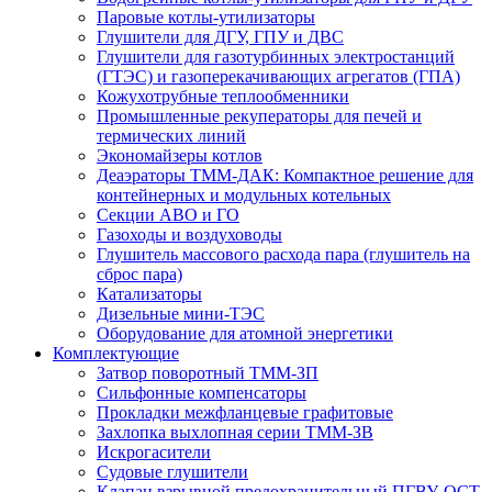
Паровые котлы-утилизаторы
Глушители для ДГУ, ГПУ и ДВС
Глушители для газотурбинных электростанций
(ГТЭС) и газоперекачивающих агрегатов (ГПА)
Кожухотрубные теплообменники
Промышленные рекуператоры для печей и
термических линий
Экономайзеры котлов
Деаэраторы ТММ-ДАК: Компактное решение для
контейнерных и модульных котельных
Секции АВО и ГО
Газоходы и воздуховоды
Глушитель массового расхода пара (глушитель на
сброс пара)
Катализаторы
Дизельные мини-ТЭС
Оборудование для атомной энергетики
Комплектующие
Затвор поворотный ТММ-ЗП
Сильфонные компенсаторы
Прокладки межфланцевые графитовые
Захлопка выхлопная серии ТММ-ЗВ
Искрогасители
Судовые глушители
Клапан взрывной предохранительный ПГВУ, ОСТ