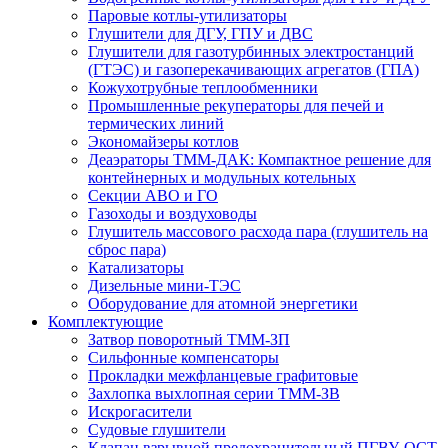
Паровые котлы-утилизаторы
Глушители для ДГУ, ГПУ и ДВС
Глушители для газотурбинных электростанций
(ГТЭС) и газоперекачивающих агрегатов (ГПА)
Кожухотрубные теплообменники
Промышленные рекуператоры для печей и
термических линий
Экономайзеры котлов
Деаэраторы ТММ-ДАК: Компактное решение для
контейнерных и модульных котельных
Секции АВО и ГО
Газоходы и воздуховоды
Глушитель массового расхода пара (глушитель на
сброс пара)
Катализаторы
Дизельные мини-ТЭС
Оборудование для атомной энергетики
Комплектующие
Затвор поворотный ТММ-ЗП
Сильфонные компенсаторы
Прокладки межфланцевые графитовые
Захлопка выхлопная серии ТММ-ЗВ
Искрогасители
Судовые глушители
Клапан взрывной предохранительный ПГВУ, ОСТ