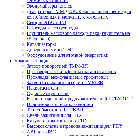
термических линий
Экономайзеры котлов
Деаэраторы ТММ-ДАК: Компактное решение для
контейнерных и модульных котельных
Секции АВО и ГО
Газоходы и воздуховоды
Глушитель массового расхода пара (глушитель на
сброс пара)
Катализаторы
Дизельные мини-ТЭС
Оборудование для атомной энергетики
Комплектующие
Затвор поворотный ТММ-ЗП
Производство сильфонных компенсаторов
Прокладки межфланцевые графитовые
Захлопка выхлопная серии ТММ-ЗВ
Искрогасители
Судовые глушители
Клапан взрывной предохранительный ПГВУ, ОСТ
Пластинчатые теплообменники
Теплообменники REFKAR
Свечи зажигания для ГПУ
Катушки зажигания для ГПУ
Высоковольтные провода зажигания для ГПУ
АВР для ДЭС