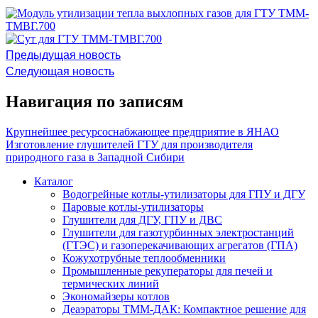
Предыдущая новость
Следующая новость
Навигация по записям
Крупнейшее ресурсоснабжающее предприятие в ЯНАО
Изготовление глушителей ГТУ для производителя
природного газа в Западной Сибири
Каталог
Водогрейные котлы-утилизаторы для ГПУ и ДГУ
Паровые котлы-утилизаторы
Глушители для ДГУ, ГПУ и ДВС
Глушители для газотурбинных электростанций
(ГТЭС) и газоперекачивающих агрегатов (ГПА)
Кожухотрубные теплообменники
Промышленные рекуператоры для печей и
термических линий
Экономайзеры котлов
Деаэраторы ТММ-ДАК: Компактное решение для