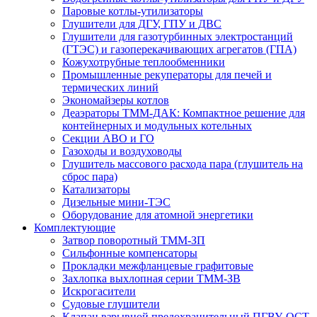
Паровые котлы-утилизаторы
Глушители для ДГУ, ГПУ и ДВС
Глушители для газотурбинных электростанций
(ГТЭС) и газоперекачивающих агрегатов (ГПА)
Кожухотрубные теплообменники
Промышленные рекуператоры для печей и
термических линий
Экономайзеры котлов
Деаэраторы ТММ-ДАК: Компактное решение для
контейнерных и модульных котельных
Секции АВО и ГО
Газоходы и воздуховоды
Глушитель массового расхода пара (глушитель на
сброс пара)
Катализаторы
Дизельные мини-ТЭС
Оборудование для атомной энергетики
Комплектующие
Затвор поворотный ТММ-ЗП
Сильфонные компенсаторы
Прокладки межфланцевые графитовые
Захлопка выхлопная серии ТММ-ЗВ
Искрогасители
Судовые глушители
Клапан взрывной предохранительный ПГВУ, ОСТ