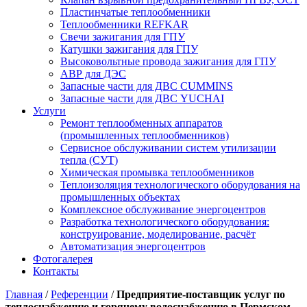
Пластинчатые теплообменники
Теплообменники REFKAR
Свечи зажигания для ГПУ
Катушки зажигания для ГПУ
Высоковольтные провода зажигания для ГПУ
АВР для ДЭС
Запасные части для ДВС CUMMINS
Запасные части для ДВС YUCHAI
Услуги
Ремонт теплообменных аппаратов
(промышленных теплообменников)
Сервисное обслуживании систем утилизации
тепла (СУТ)
Химическая промывка теплообменников
Теплоизоляция технологического оборудования на
промышленных объектах
Комплексное обслуживание энергоцентров
Разработка технологического оборудования:
конструирование, моделирование, расчёт
Автоматизация энергоцентров
Фотогалерея
Контакты
Главная
/
Референции
/
Предприятие-поставщик услуг по
теплоснабжению и горячему водоснабжению в Пермском