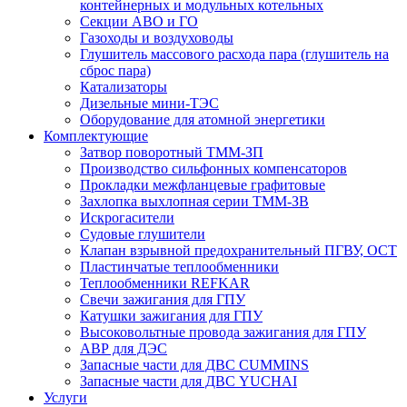
контейнерных и модульных котельных
Секции АВО и ГО
Газоходы и воздуховоды
Глушитель массового расхода пара (глушитель на
сброс пара)
Катализаторы
Дизельные мини-ТЭС
Оборудование для атомной энергетики
Комплектующие
Затвор поворотный ТММ-ЗП
Производство сильфонных компенсаторов
Прокладки межфланцевые графитовые
Захлопка выхлопная серии ТММ-ЗВ
Искрогасители
Судовые глушители
Клапан взрывной предохранительный ПГВУ, ОСТ
Пластинчатые теплообменники
Теплообменники REFKAR
Свечи зажигания для ГПУ
Катушки зажигания для ГПУ
Высоковольтные провода зажигания для ГПУ
АВР для ДЭС
Запасные части для ДВС CUMMINS
Запасные части для ДВС YUCHAI
Услуги